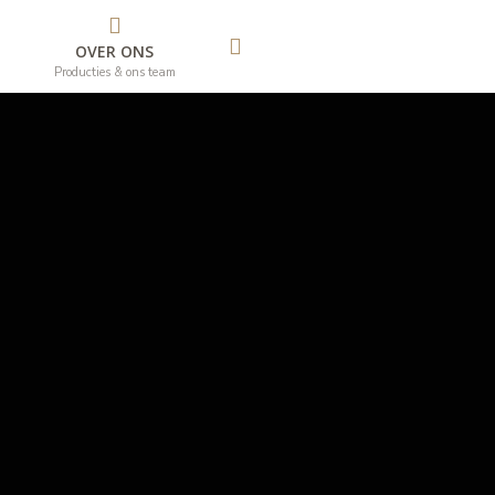
OVER ONS
n
Producties & ons team