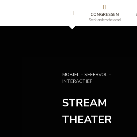
naar:
Skip
to
CONGRESSEN
content
Sterk onderscheidend
MOBIEL – SFEERVOL –
INTERACTIEF
STREAM
THEATER