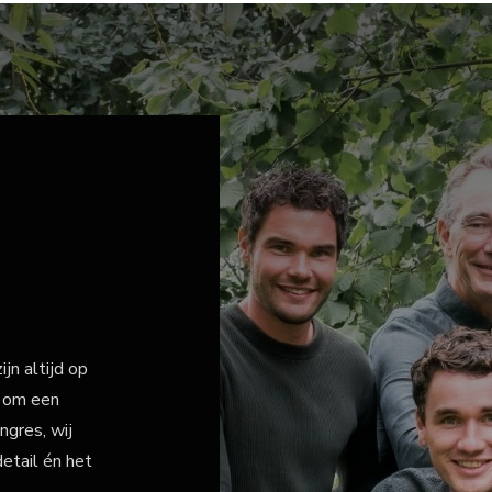
jn altijd op
t om een
ngres, wij
etail én het